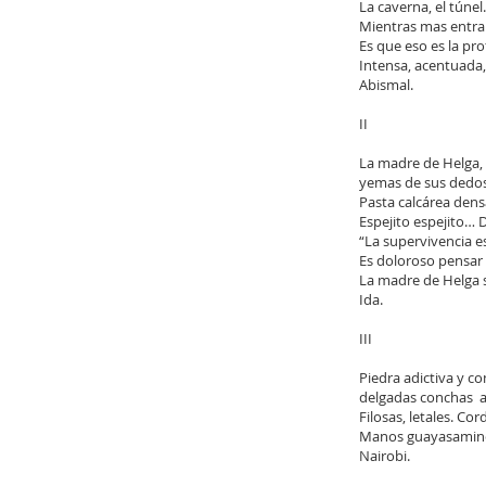
La caverna, el túnel.
Mientras mas entr
Es que eso es la pr
Intensa, acentuada,
Abismal.
II
La madre de Helga,
yemas de sus dedos
Pasta calcárea densa
Espejito espejito… D
“La supervivencia 
Es doloroso pensar 
La madre de Helga s
Ida.
III
Piedra adictiva y c
delgadas conchas a
Filosas, letales. Co
Manos guayasamines
Nairobi.