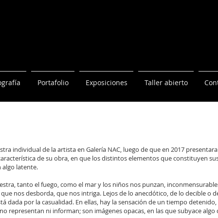
ografía
Portafolio
Exposiciones
Taller abierto
Con
ra individual de la artista en Galería NAC, luego de que en 2017 presentara
aracterística de su obra, en que los distintos elementos que constituyen s
 algo latente.
estra, tanto el fuego, como el mar y los niños nos punzan, inconmensurable
que nos desborda, que nos intriga. Lejos de lo anecdótico, de lo decible o d
á dada por la casualidad. En ellas, hay la sensación de un tiempo detenido, t
o representan ni informan; son imágenes opacas, en las que subyace algo