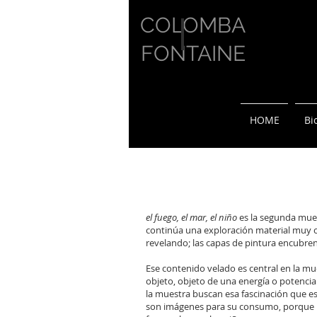
COLOMBA
FONTAINE
HOME
Bi
el fuego, el mar, el niño
es la segunda muest
continúa una exploración material muy c
revelando; las capas de pintura encubren
Ese contenido velado es central en la mu
objeto, objeto de una energía o potencia 
la muestra buscan esa fascinación que est
son imágenes para su consumo, porque n