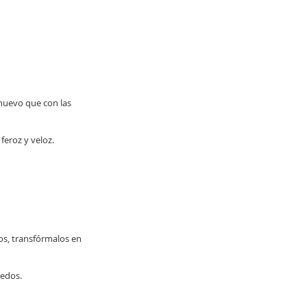
huevo que con las
feroz y veloz.
os, transfórmalos en
dedos.