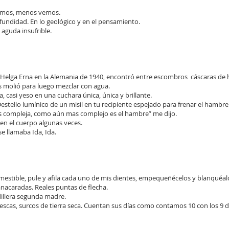
amos, menos vemos.
ofundidad. En lo geológico y en el pensamiento.
 aguda insufrible.
 Helga Erna en la Alemania de 1940, encontró entre escombros cáscaras de 
 molió para luego mezclar con agua.
, casi yeso en una cuchara única, única y brillante.
estello lumínico de un misil en tu recipiente espejado para frenar el hambre 
es compleja, como aún mas complejo es el hambre” me dijo.
en el cuerpo algunas veces.
e llamaba Ida, Ida.
omestible, pule y afila cada uno de mis dientes, empequeñécelos y blanquéal
nacaradas. Reales puntas de flecha.
rdillera segunda madre.
cas, surcos de tierra seca. Cuentan sus días como contamos 10 con los 9 