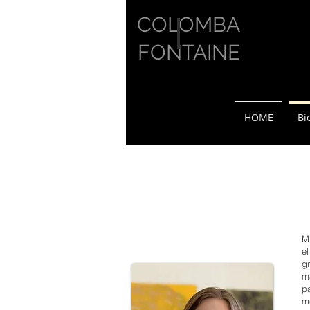
COLOMBA
FONTAINE
HOME
Bi
Mi
e
g
ma
p
m