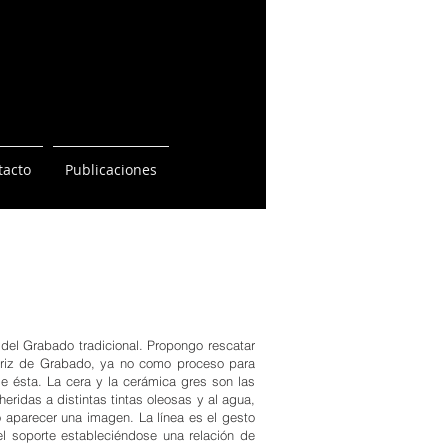
tacto
Publicaciones
o del Grabado tradicional. Propongo rescatar
triz de Grabado, ya no como proceso para
e ésta. La cera y la cerámica gres son las
eridas a distintas tintas oleosas y al agua,
o aparecer una imagen. La línea es el gesto
l soporte estableciéndose una relación de